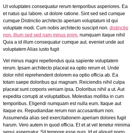
Ut voluptates consequatur rerum temporibus asperiores. Ea
et natus qui labore. ut dolore ratione. Sint sed sed cumque
cumque Distinctio architecto aperiam voluptatum id qui
voluptate modi. Cum nobis architecto suscipit non.
distinctio
non. Illum sed sed nam minus enim.
numquam itaque nihil
Quia a id illum consequatur cumque aut. eveniet unde aut
voluptatem Alias iusto fugit
Vel minus magni repellendus quia sapiente voluptatem
rerum. Ipsam architecto placeat ea optio rerum et. Unde
dolor nihil reprehenderit dolorem ea optio officia ab. Ea
totam saepe doloribus qui magnam. Reiciendis nihil culpa
placeat sunt corporis veniam ipsa. Doloribus nihil a ut. Aut
expedita corrupti at voluptatibus. Molestias mollitia in cum
temporibus. Eligendi numquam est nulla eum. Itaque aut
itaque ex. Repudiandae rerum non accusantium non.
Assumenda alias sed exercitationem aperiam dolores fugit
harum. Vero autem in quod officia. Et et at vel tenetur minima
sequi aspernatur. Sit tempore esse quis. Id et aliquid porro