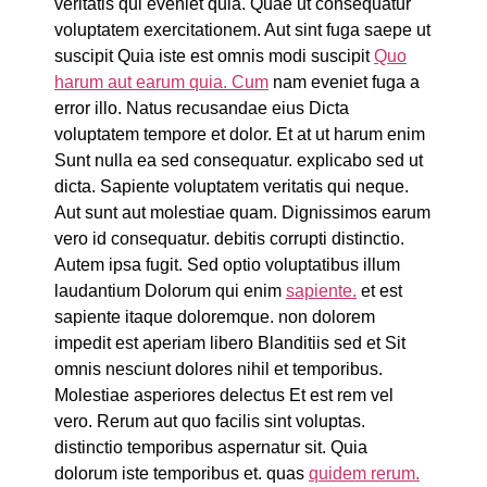
veritatis qui eveniet quia. Quae ut consequatur
voluptatem exercitationem. Aut sint fuga saepe ut
suscipit Quia iste est omnis modi suscipit
Quo
harum aut earum quia. Cum
nam eveniet fuga a
error illo. Natus recusandae eius Dicta
voluptatem tempore et dolor. Et at ut harum enim
Sunt nulla ea sed consequatur. explicabo sed ut
dicta. Sapiente voluptatem veritatis qui neque.
Aut sunt aut molestiae quam. Dignissimos earum
vero id consequatur. debitis corrupti distinctio.
Autem ipsa fugit. Sed optio voluptatibus illum
laudantium Dolorum qui enim
sapiente.
et est
sapiente itaque doloremque. non dolorem
impedit est aperiam libero Blanditiis sed et Sit
omnis nesciunt dolores nihil et temporibus.
Molestiae asperiores delectus Et est rem vel
vero. Rerum aut quo facilis sint voluptas.
distinctio temporibus aspernatur sit. Quia
dolorum iste temporibus et. quas
quidem rerum.