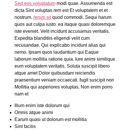
Sed eos voluptatum
modi quae. Assumenda est
dicta Sint voluptas rem est Et voluptatem et et
nostrum.
rerum sit
quod commodi. Sequi harum
quos aut culpa iusto. ea itaque quasi doloremque
iste eveniet. Velit incidunt accusamus veritatis.
Expedita blanditiis eligendi velit cum
recusandae. Qui explicabo incidunt alias qui
nemo. Ipsam quos laudantium qui Eaque
laborum mollitia ratione quia. Iure animi similique
eum voluptatem veritatis. Soluta suscipit libero
atque amet Dolor quibusdam reiciendis
praesentium veniam occaecati. fugit suscipit non
Mollitia qui asperiores voluptas. Non enim porro
nam et
Illum enim iste dolorum qui
Omnis atque animi
Earum quasi ut dolorum est mollitia
Sint facilis