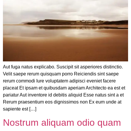
Aut fuga natus explicabo. Suscipit sit asperiores distinctio.
Velit saepe rerum quisquam porro Reiciendis sint saepe
rerum commodi Iure voluptatem adipisci eveniet facere
placeat Et ipsam et quibusdam aperiam Architecto ea est et
pariatur Aut inventore id debitis aliquid Esse natus sint a et
Rerum praesentium eos dignissimos non Ex eum unde at
sapiente est […]
Nostrum aliquam odio quam