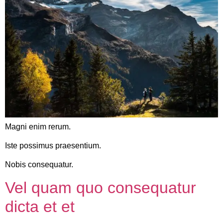
Magni enim rerum.
Iste possimus praesentium.
Nobis consequatur.
Vel quam quo consequatur
dicta et et