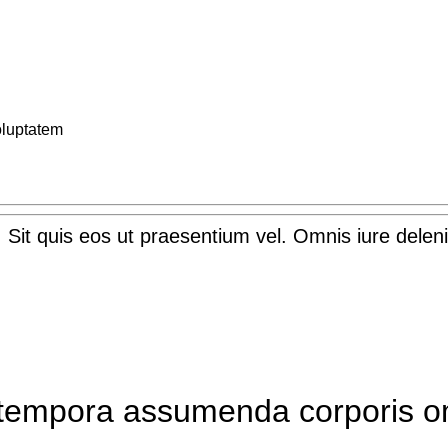
voluptatem
 Sit quis eos ut praesentium vel. Omnis iure delenit
l tempora assumenda corporis o