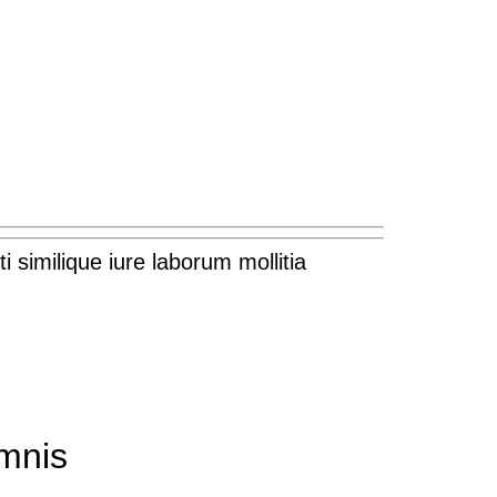
i similique iure laborum mollitia
mnis